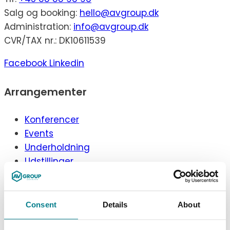
Salg og booking:
hello@avgroup.dk
Administration:
info@avgroup.dk
CVR/TAX nr.: DK10611539
Facebook
Linkedin
Arrangementer
Konferencer
Events
Underholdning
Udstillinger
Virtuelle møder
Simultantolkning
Consent
Details
About
Services