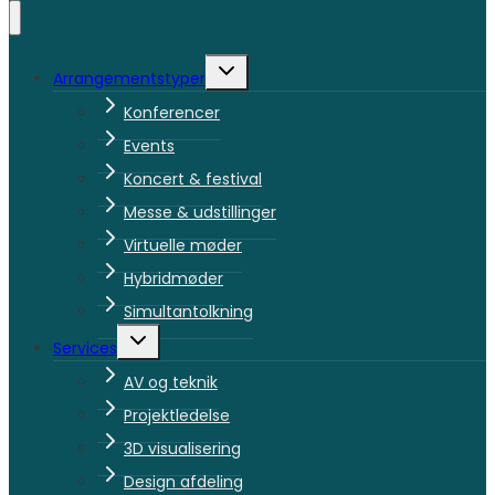
Skift
Arrangementstyper
undermenu
Konferencer
Events
Koncert & festival
Messe & udstillinger
Virtuelle møder
Hybridmøder
Simultantolkning
Skift
Services
undermenu
AV og teknik
Projektledelse
3D visualisering
Design afdeling