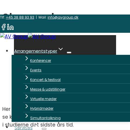
Showreel
Fortsæt
Tlf:
+45 38 88 93 93
| Mail:
info@avgroup.dk
til
indhold
Arrangementstyper
Konferencer
Events
Koncert & festival
Messe & udstillinger
Virtuelle møder
Her er vor nye showreel for Studio 1B, hvor du kan
Hybridmøder
se klip fra nogle af de arrangementer, vi har haft
Simultantolkning
i studierne det sidste års tid.
Services