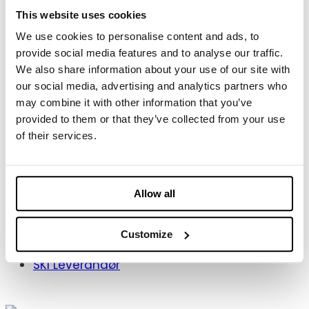
This website uses cookies
AV og Teknik
We use cookies to personalise content and ads, to
Projektledelse
provide social media features and to analyse our traffic.
3D visualisering
We also share information about your use of our site with
Venue service
our social media, advertising and analytics partners who
Dryhire
may combine it with other information that you’ve
provided to them or that they’ve collected from your use
Information
of their services.
Historie
Cases
Allow all
Nyheder
Kontakt
Customize
Jobs
SKI Leverandør