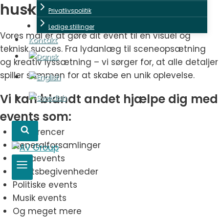
huskes
Privatlivspolitik
Ledige stillinger
Vores mål er at gøre dit event til en visuel og
Kontakt
teknisk succes. Fra lydanlæg til sceneopsætning
og kreativ lyssætning – vi sørger for, at alle detaljer
spiller sammen for at skabe en unik oplevelse.
Vi kan blandt andet hjælpe dig med
events som:
Konferencer
Generalforsamlinger
Firmaevents
Sportsbegivenheder
Politiske events
Musik events
Og meget mere