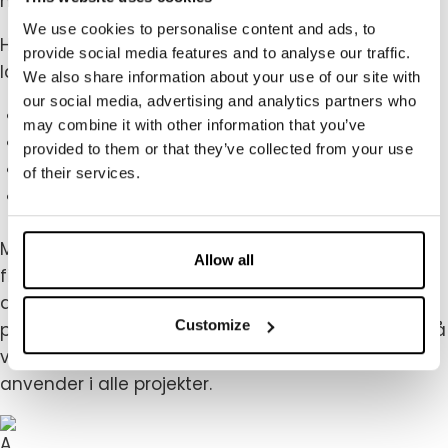
markedet, og tilbyder 3D-visualisering af dit setup.
We use cookies to personalise content and ads, to
Hvis du vil dykke ned i de tekniske detaljer, kan du
provide social media features and to analyse our traffic.
læse mere om vores
AV og teknik her
.
We also share information about your use of our site with
our social media, advertising and analytics partners who
Du skal føle dig tryg gennem hele projektet
may combine it with other information that you’ve
Du skal få ros fra din organisation bagefter
provided to them or that they’ve collected from your use
Din tryghed er vores succes
of their services.
Vi tager ansvar for projektet
Med mange års erfaring fra produktlanceringer,
Allow all
firmafester, Town Halls, årsmøder og hundredevis
af andre events sørger vi for, at alt kører
Customize
problemfrit. Din tryghed og succes bygger både på
vores ekspertise og det nyeste AV-udstyr, vi
anvender i alle projekter.