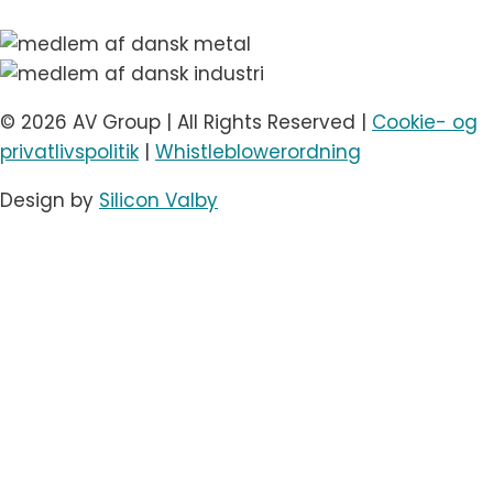
© 2026 AV Group | All Rights Reserved |
Cookie- og
privatlivspolitik
|
Whistleblowerordning
Design by
Silicon Valby
Skift
Arrangementstyper
undermenu
Konferencer
Events
Koncert & festival
Messe & udstillinger
Virtuelle møder