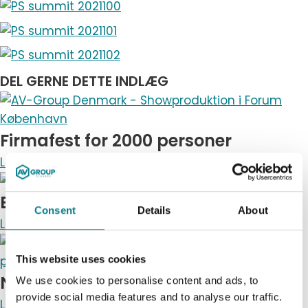
DEL GERNE DETTE INDLÆG
Firmafest for 2000 personer
Læs mere ➜
EWC møde i Malmö
Consent
Details
About
Læs mere ➜
This website uses cookies
Nobels fredspris 2021
We use cookies to personalise content and ads, to
provide social media features and to analyse our traffic.
Læs mere ➜