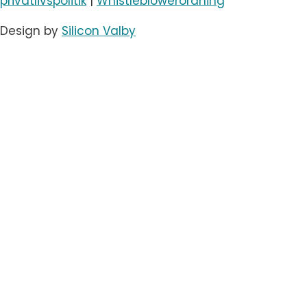
privatlivspolitik
|
Whistleblowerordning
Design by
Silicon Valby
Skift
Arrangementstyper
undermenu
Konferencer
Events
Koncert & festival
Messe & udstillinger
Virtuelle møder
Hybridmøder
Simultantolkning
Skift
Services
undermenu
AV og teknik