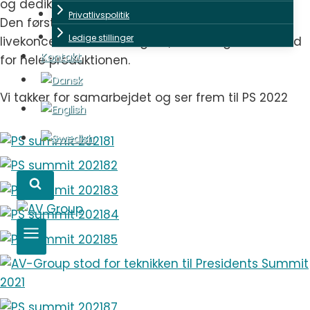
og dedikerede hold på i
alt
18 teknikere .
Privatlivspolitik
Den første konferencedag blev afsluttet med
Ledige stillinger
livekoncert med D:A:D og Mø, hvor vi ligeledes stod
Kontakt
for hele produktionen.
Vi takker for samarbejdet og ser frem til PS 2022