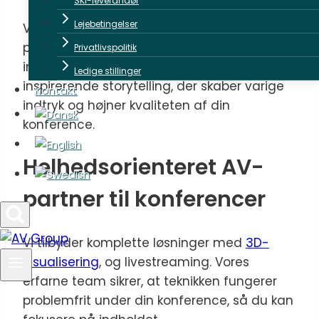
SKI-leverandør
Lejebetingelser
Vi hjælper dig med at flytte din
præsentation fra statiske slides til levende
Privatlivspolitik
indhold, interaktive elementer og
Ledige stillinger
inspirerende storytelling, der skaber varige
Kontakt
indtryk og højner kvaliteten af din
konference.
Helhedsorienteret AV-
partner til konferencer
Vi tilbyder komplette løsninger med
3D-
visualisering
, og livestreaming. Vores
erfarne team sikrer, at teknikken fungerer
problemfrit under din konference, så du kan