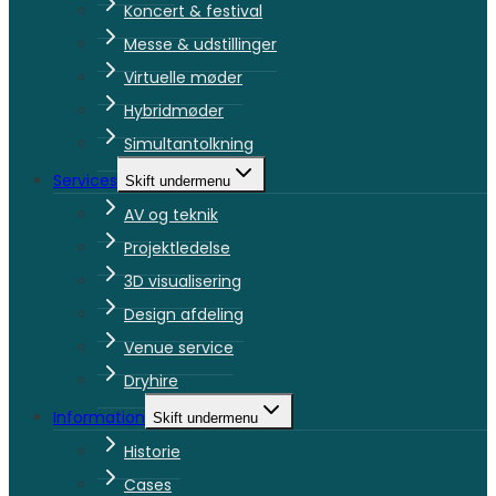
Koncert & festival
Messe & udstillinger
Virtuelle møder
Hybridmøder
Simultantolkning
Services
Skift undermenu
AV og teknik
Projektledelse
3D visualisering
Design afdeling
Venue service
Dryhire
Information
Skift undermenu
Historie
Cases