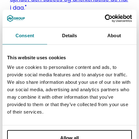
i dag."
Læs mere
Gilli i Royal Arena
"Over 150 lamper oplyste den store scene
Consent
Details
About
og sammen med en 75m2 LED skærm skulle
opsætningen indramme aftenens
kunstnere med visuelle effekter, ild og
This website uses cookies
konfetti. "
We use cookies to personalise content and ads, to
Læs mere
provide social media features and to analyse our traffic.
EY Entrepreneur of the Year 2023
We also share information about your use of our site with
our social media, advertising and analytics partners who
"Hos AV GROUP sigter vi altid efter en
may combine it with other information that you’ve
innovativ løsning, hvor kundens ønsker bliver
provided to them or that they’ve collected from your use
integreret og udviklet af vores dedikerede
of their services.
projektledere og teknikere."
Læs mere
Allow all