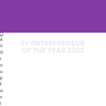
EY ENTREPRENEUR
OF THE YEAR 2023
"Hos AV GROUP sigter vi altid efter en innovativ
løsning, hvor kundens ønsker bliver integreret
og udviklet af vores dedikerede projektledere
og teknikere."
Læs mere