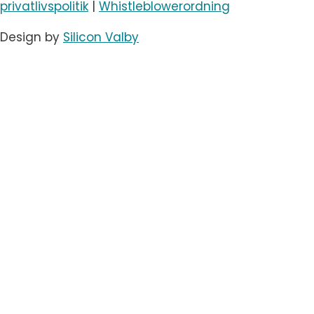
privatlivspolitik
|
Whistleblowerordning
Design by
Silicon Valby
Skift
Arrangementstyper
undermenu
Konferencer
Events
Koncert & festival
Messe & udstillinger
Virtuelle møder
Hybridmøder
Simultantolkning
Skift
Services
undermenu
AV og teknik