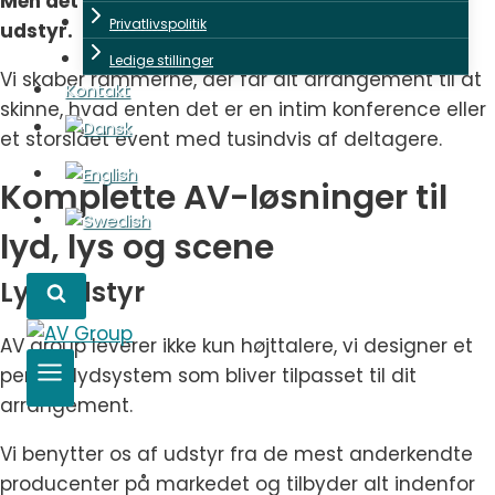
Men det handler ikke kun om det bedste av
Privatlivspolitik
udstyr.
Ledige stillinger
Vi skaber rammerne, der får dit arrangement til at
Kontakt
skinne, hvad enten det er en intim konference eller
et storslået event med tusindvis af deltagere.
Komplette AV-løsninger til
lyd, lys og scene
Lyd udstyr
AV group leverer ikke kun højttalere, vi designer et
perfekt lydsystem som bliver tilpasset til dit
arrangement.
Vi benytter os af udstyr fra de mest anderkendte
producenter på markedet og tilbyder alt indenfor