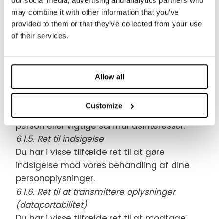
our social media, advertising and analytics partners who
6.1.4. Ret til begrænsning af behandling
may combine it with other information that you’ve
Du har i visse tilfælde ret til at få
provided to them or that they’ve collected from your use
behandlingen af dine personoplysninger
of their services.
begrænset. Hvis du har ret til at få
begrænset behandlingen, må vi fremover
kun behandle oplysningerne – bortset fra
Allow all
opbevaring – med dit samtykke, eller for at
retskrav kan fastlægges, gøres gældende
Customize
eller forsvares, eller for at beskytte en
person eller vigtige samfundsinteresser.
6.1.5. Ret til indsigelse
Du har i visse tilfælde ret til at gøre
indsigelse mod vores behandling af dine
personoplysninger.
6.1.6. Ret til at transmittere oplysninger
(dataportabilitet)
Du har i visse tilfælde ret til at modtage