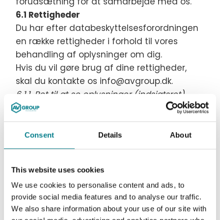
forudsætning for at samarbejde med os.
6.1 Rettigheder
Du har efter databeskyttelsesforordningen
en række rettigheder i forhold til vores
behandling af oplysninger om dig.
Hvis du vil gøre brug af dine rettigheder,
skal du kontakte os info@avgroup.dk.
6.1.1. Ret til at se oplysninger (indsigtsret)
Du har ret til at få indsigt i de oplysninger,
som vi behandler om dig, samt en
gengivelse af oplysningerne ovenfor.
Consent
Details
About
6.1.2. Ret til berigtigelse (rettelse)
Du har ret til at få urigtige oplysninger om
This website uses cookies
dig selv rettet.
We use cookies to personalise content and ads, to
6.1.3. Ret til sletning
provide social media features and to analyse our traffic.
I særlige tilfælde har du ret til at få slettet
We also share information about your use of our site with
oplysninger om dig selv.