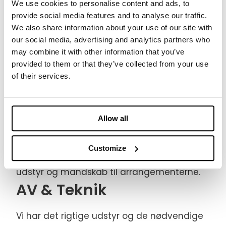
We use cookies to personalise content and ads, to
varemærke og det skal fremstå lige så
provide social media features and to analyse our traffic.
kreativt, inspirerende og professionelt som
We also share information about your use of our site with
jer selv. Det vigtigste du skal vide er, at vi
our social media, advertising and analytics partners who
altid vil gøre os umage og hjælpe dig med
may combine it with other information that you’ve
at løfte din stand eller udstilling til en større
provided to them or that they’ve collected from your use
of their services.
succes.
all-in-one services til
events
Allow all
Vore services er tilpasset individuelle behov
Customize
for skalering, når der kræves lidt ekstra
udstyr og mandskab til arrangementerne.
AV & Teknik
Vi har det rigtige udstyr og de nødvendige