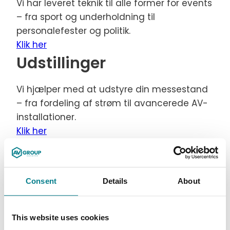
Vi har leveret teknik til alle former for events
– fra sport og underholdning til
personalefester og politik.
Klik her
Udstillinger
Vi hjælper med at udstyre din messestand
– fra fordeling af strøm til avancerede AV-
installationer.
Klik her
Din messestand er ikke
bare en messestand
Consent
Details
About
Den er meget mere. Den er et vindue til
omverden, hvor gæster kan kigge igennem
This website uses cookies
og se, hvem I er og hvad I kan. Det er jeres