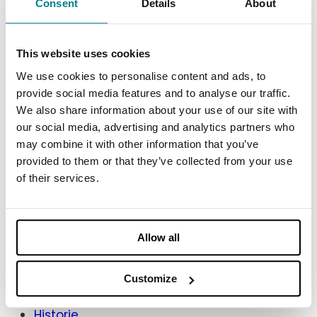
Consent
Details
About
Events
Underholdning
Udstillinger
This website uses cookies
Virtuelle møder
We use cookies to personalise content and ads, to
Simultantolkning
provide social media features and to analyse our traffic.
We also share information about your use of our site with
Services
our social media, advertising and analytics partners who
may combine it with other information that you’ve
AV og Teknik
provided to them or that they’ve collected from your use
Projektledelse
of their services.
3D visualisering
Venue service
Dryhire
Allow all
Information
Customize
Historie