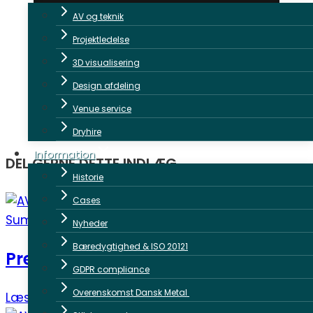
AV og teknik
Projektledelse
3D visualisering
Design afdeling
Venue service
Dryhire
Information
DEL GERNE DETTE INDLÆG
Historie
Cases
Nyheder
Bæredygtighed & ISO 20121
Presidents Summit 2021
GDPR compliance
Overenskomst Dansk Metal
Læs mere ➜