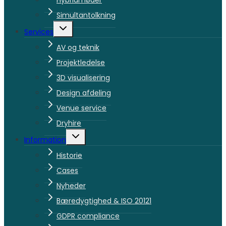
Hybridmøder
Simultantolkning
Skift
Services
undermenu
AV og teknik
Projektledelse
3D visualisering
Design afdeling
Venue service
Dryhire
Skift
Information
undermenu
Historie
Cases
Nyheder
Bæredygtighed & ISO 20121
GDPR compliance