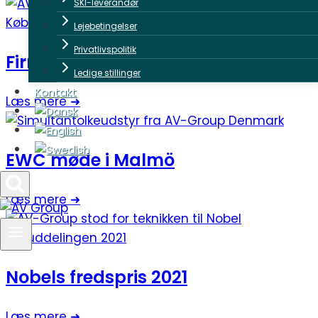
SKI-leverandør
Lejebetingelser
Privatlivspolitik
Firmafest for 2000 personer
Ledige stillinger
Kontakt
Læs mere ➜
EWC møde i Malmö
Læs mere ➜
Nobels fredspris 2021
Læs mere ➜