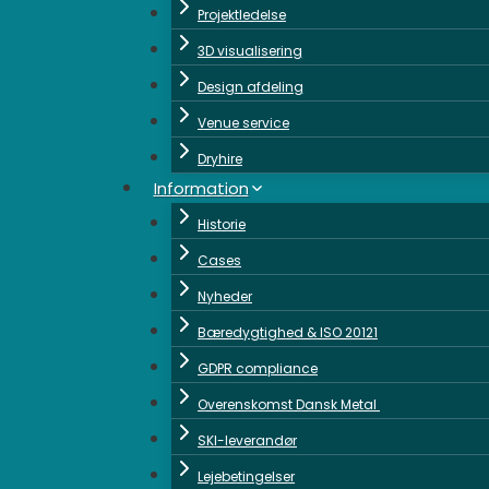
Projektledelse
3D visualisering
Design afdeling
Venue service
Dryhire
Information
Historie
Cases
Nyheder
Bæredygtighed & ISO 20121
GDPR compliance
Overenskomst Dansk Metal
SKI-leverandør
Lejebetingelser