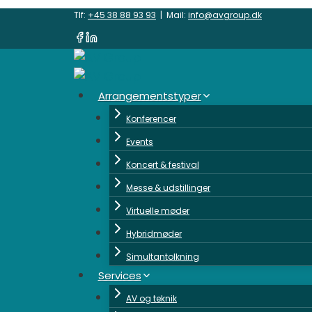
Fortsæt
Tlf:
+45 38 88 93 93
| Mail:
info@avgroup.dk
til
indhold
Arrangementstyper
Konferencer
Events
Koncert & festival
Messe & udstillinger
Virtuelle møder
Hybridmøder
Simultantolkning
Services
AV og teknik