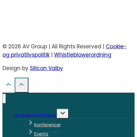
© 2026 AV Group | All Rights Reserved |
Cookie-
og privatlivspolitik
|
Whistleblowerordning
Design by
Silicon Valby
Skift
Arrangementstyper
undermenu
Konferencer
Events