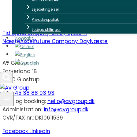
Lejebetingelser
Privatlivspolitik
Ledige stillinger
Tidligere
Forrige
Fly away system
Kontakt
Næste
Axcelfuture Company Day
Næste
AV Group
Farverland 1B
2600 Glostrup
Tlf:
+45 38 88 93 93
Salg og booking:
hello@avgroup.dk
Administration:
info@avgroup.dk
CVR/TAX nr.: DK10611539
Facebook
Linkedin