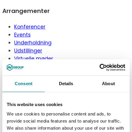
Arrangementer
Konferencer
Events
Underholdning
Udstillinger
Virtuelle møder
Simultantolkning
Services
Consent
Details
About
AV og Teknik
This website uses cookies
Projektledelse
We use cookies to personalise content and ads, to
3D visualisering
provide social media features and to analyse our traffic.
Venue service
We also share information about your use of our site with
Dryhire