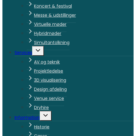
Koncert & festival
Messe & udstillinger
Virtuelle møder
Hybridmøder
Simultantolkning
Skift
Services
undermenu
AV og teknik
Projektledelse
3D visualisering
Design afdeling
Venue service
Dryhire
Skift
Information
undermenu
Historie