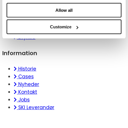
AV og Teknik
Allow all
Projektledelse
3D visualisering
Customize
Venue service
Dryhire
Information
Historie
Cases
Nyheder
Kontakt
Jobs
SKI Leverandør