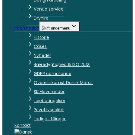
Design afdeling
Venue service
Dryhire
Information
Skift undermenu
Historie
Cases
Nyheder
Bæredygtighed & ISO 20121
GDPR compliance
Overenskomst Dansk Metal
SKI-leverandør
Lejebetingelser
Privatlivspolitik
Ledige stillinger
Kontakt