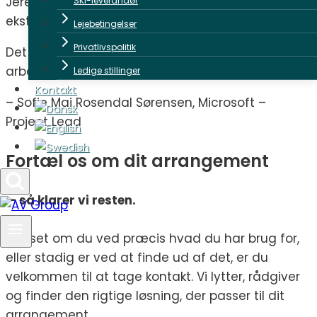
Jeres team er gennemført professionelt og
SKI-leverandør
ekstremt løsningsorienteret.
Lejebetingelser
Privatlivspolitik
Det var en kæmpe oplevelse for Microsoft at
arbejde sammen med jer.
Ledige stillinger
Kontakt
– Sofie Mai Rosendal Sørensen, Microsoft –
Project Lead
Fortæl os om dit arrangement
— så klarer vi resten.
Uanset om du ved præcis hvad du har brug for,
eller stadig er ved at finde ud af det, er du
velkommen til at tage kontakt. Vi lytter, rådgiver
og finder den rigtige løsning, der passer til dit
arrangement.