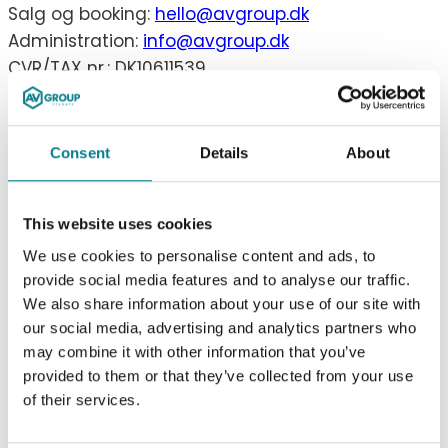
Salg og booking:
hello@avgroup.dk
Administration:
info@avgroup.dk
CVR/TAX nr.: DK10611539
Facebook
Linkedin
Consent
Details
About
Arrangementer
Konferencer
This website uses cookies
Events
We use cookies to personalise content and ads, to
Underholdning
provide social media features and to analyse our traffic.
Udstillinger
We also share information about your use of our site with
our social media, advertising and analytics partners who
Virtuelle møder
may combine it with other information that you’ve
Simultantolkning
provided to them or that they’ve collected from your use
of their services.
Services